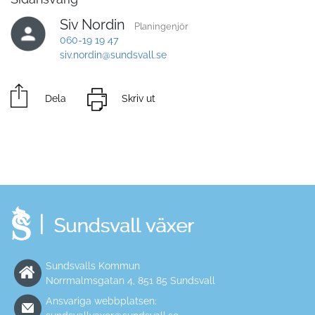
Siv Nordin
Planingenjör
060-19 19 47
siv.nordin@sundsvall.se
Dela
Skriv ut
Sundsvalls Kommun
Norrmalmsgatan 4, 851 85 Sundsvall
Ansvariga webbplatsen: