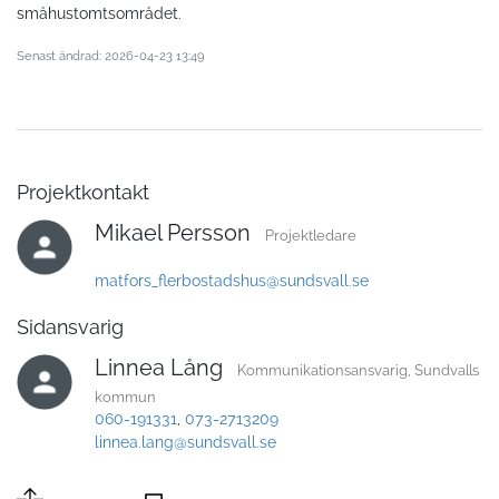
småhustomtsområdet.
Senast ändrad: 2026-04-23 13:49
Projektkontakt
Mikael Persson
Projektledare
matfors_flerbostadshus@sundsvall.se
Sidansvarig
Linnea Lång
Kommunikationsansvarig, Sundvalls
kommun
060-191331
,
073-2713209
linnea.lang@sundsvall.se