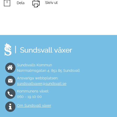
Dela
Skriv ut
Sundsvalls Kommun
Norrmalmsgatan 4, 851 85 Sundsvall
Ansvariga webbplatsen:
sundsvallvaxer@sundsvall.se
Kommunens växel:
060 - 19 10 00
Om Sundsvall växer